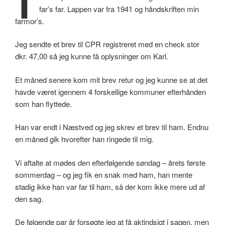
far’s far. Lappen var fra 1941 og håndskriften min
farmor’s.
Jeg sendte et brev til CPR registreret med en check stor
dkr. 47,00 så jeg kunne få oplysninger om Karl.
Et måned senere kom mit brev retur og jeg kunne se at det
havde været igennem 4 forskellige kommuner efterhånden
som han flyttede.
Han var endt i Næstved og jeg skrev et brev til ham. Endnu
en måned gik hvorefter han ringede til mig.
Vi aftalte at mødes den efterfølgende søndag – årets første
sommerdag – og jeg fik en snak med ham, han mente
stadig ikke han var far til ham, så der kom ikke mere ud af
den sag.
De følgende par år forsøgte jeg at få aktindsigt i sagen, men