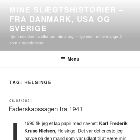
Videre
MINE SLÆGTSHISTORIER –
til
FRA DANMARK, USA OG
indhold
SVERIGE
Hjemmesiden handler om min slægt – igennem mine mange år
som slægtsforsker
Menu
TAG:
HELSINGE
UDGIVET
06/03/2021
DEN
Faderskabssagen fra 1941
I
1990 fik jeg et lap papir med navnet:
Karl Frederik
Kruse Nielsen,
Helsinge. Det var det eneste jeg
havde på den mand som var udlagt til at være min