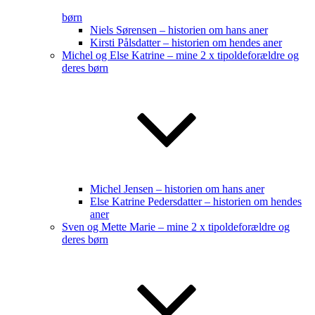
børn
Niels Sørensen – historien om hans aner
Kirsti Pålsdatter – historien om hendes aner
Michel og Else Katrine – mine 2 x tipoldeforældre og
deres børn
Michel Jensen – historien om hans aner
Else Katrine Pedersdatter – historien om hendes
aner
Sven og Mette Marie – mine 2 x tipoldeforældre og
deres børn