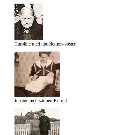
Caroline med tipoldemors søster
Jensine med sønnen Kermit