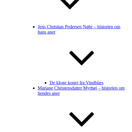
Jens Christian Pedersen Nøhr – historien om
hans aner
De kloge koner fra Vindblæs
Mariane Christensdatter Myrhøj – historien om
hendes aner