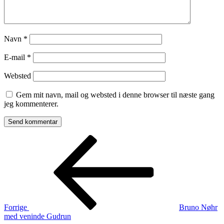
Navn
*
E-mail
*
Websted
Gem mit navn, mail og websted i denne browser til næste gang
jeg kommenterer.
Indlægsnavigation
Forrige
indlæg
Forrige
Bruno Nøhr
med veninde Gudrun