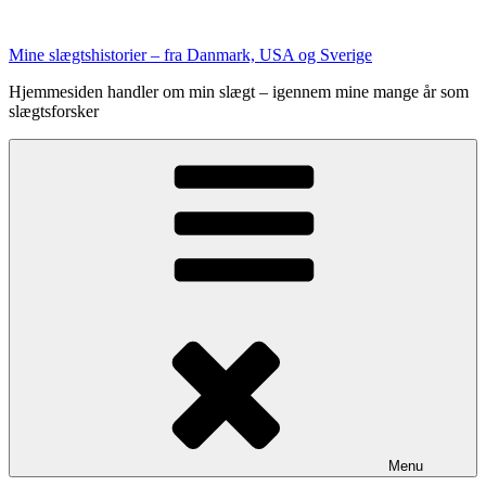
Videre
til
Mine slægtshistorier – fra Danmark, USA og Sverige
indhold
Hjemmesiden handler om min slægt – igennem mine mange år som
slægtsforsker
Menu