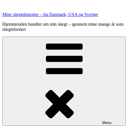
Videre
til
Mine slægtshistorier – fra Danmark, USA og Sverige
indhold
Hjemmesiden handler om min slægt – igennem mine mange år som
slægtsforsker
Menu