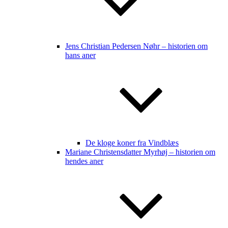
Jens Christian Pedersen Nøhr – historien om
hans aner
De kloge koner fra Vindblæs
Mariane Christensdatter Myrhøj – historien om
hendes aner