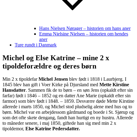
Hans Nielsen Nørager – historien om hans aner
Emma Nielsine Nielsen – historien om hendes
aner
Ture rundt i Danmark
Michel og Else Katrine – mine 2 x
tipoldeforældre og deres børn
Min 2 x tipoldefar
Michel Jensen
blev født i 1818 i Laurbjerg. I
1845 blev han gift i Voer Kirke på Djursland med
Mette Kirstine
Hansdatter
. Sammen fik de to børn – en søn Jens (opkaldt efter sin
farfar) født i 1846 – 1852 og en datter Ane Marie (opkaldt efter sin
farmor) som blev født i 1848. – 1859. Desværre døde Mette Kirstine
allerede i marts 1850, og Michel stod pludselig alene med hus og to
børn. Michel var en arbejdessom gårdmand og boede i St. Sjørup og
som det ofte skete dengang, fandt han hurtigt en ny hustru. Allerede
to måneder senere, i maj 1850, giftede han sig med min 2 x
tipoldemor,
Else Katrine Pedersdatter.