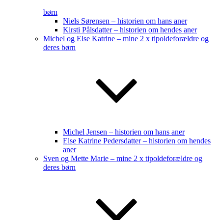
børn
Niels Sørensen – historien om hans aner
Kirsti Pålsdatter – historien om hendes aner
Michel og Else Katrine – mine 2 x tipoldeforældre og
deres børn
Michel Jensen – historien om hans aner
Else Katrine Pedersdatter – historien om hendes
aner
Sven og Mette Marie – mine 2 x tipoldeforældre og
deres børn