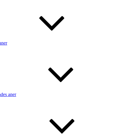
aner
ndes aner