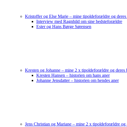
Kristoffer og Else Marie – mine tipoldeforældre og deres
Interview med Ragnhild om sine bedsteforældre
Ester og Hans Børge Sørensen
Kresten og Johanne – mine 2 x tipoldeforældre og deres 
Kresten Hansen – historien om hans aner
Johanne Jensdatter – historien om hendes aner
Jens Christian og Mariane – mine 2 x tipoldeforældre og