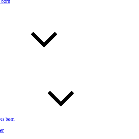
s børn
res børn
er