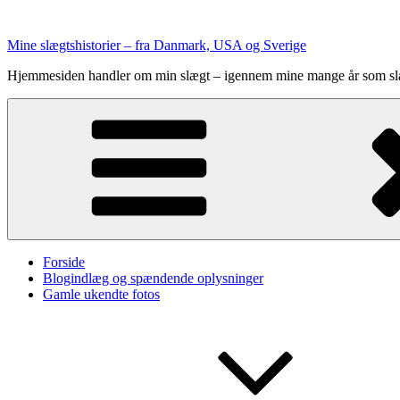
Videre
til
Mine slægtshistorier – fra Danmark, USA og Sverige
indhold
Hjemmesiden handler om min slægt – igennem mine mange år som sl
Forside
Blogindlæg og spændende oplysninger
Gamle ukendte fotos