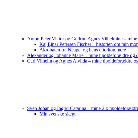
Anton Peter Viktor og Gudrun Agnes Vilhelmine – mine 
Kaj Ejnar Petersen Fischer – historien om min mor
Akrobaten fra Neapel og hans efterkommere
Alexander og Johanne Marie – mine tipoldeforældre og d
Carl Vilhelm og Agnes Alvilda – mine tipoldeforældre og
Sven Johan og Ingrid Catarina – mine 2 x tipoldeforældr
Min svenske slægt