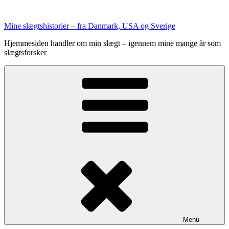
Videre
til
Mine slægtshistorier – fra Danmark, USA og Sverige
indhold
Hjemmesiden handler om min slægt – igennem mine mange år som
slægtsforsker
Menu