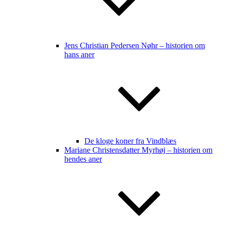
Jens Christian Pedersen Nøhr – historien om
hans aner
De kloge koner fra Vindblæs
Mariane Christensdatter Myrhøj – historien om
hendes aner