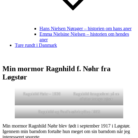
Hans Nielsen Nørager – historien om hans aner
Emma Nielsine Nielsen – historien om hendes
aner
Ture rundt i Danmark
Min mormor Ragnhild f. Nøhr fra
Løgstør
Ragnhild Nøhr – 1936
Ragnhild fotograferet på en
af sine mange rejser
Ragnhild og Poul’s sølvbryllup 1963
Min mormor Ragnhild Nøhr blev født i september 1917 i Løgstør.
Igennem min barndom fortalte hun meget om sin barndom når jeg
interesseret spurgte.