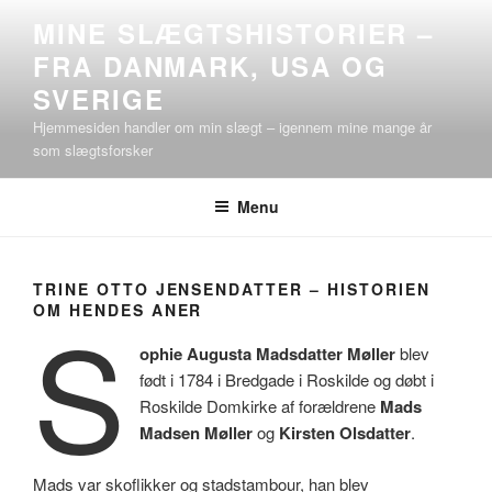
Videre
MINE SLÆGTSHISTORIER –
til
FRA DANMARK, USA OG
indhold
SVERIGE
Hjemmesiden handler om min slægt – igennem mine mange år
som slægtsforsker
Menu
TRINE OTTO JENSENDATTER – HISTORIEN
S
OM HENDES ANER
ophie Augusta Madsdatter Møller
blev
født i 1784 i Bredgade i Roskilde og døbt i
Roskilde Domkirke af forældrene
Mads
Madsen Møller
og
Kirsten Olsdatter
.
Mads var skoflikker og stadstambour, han blev