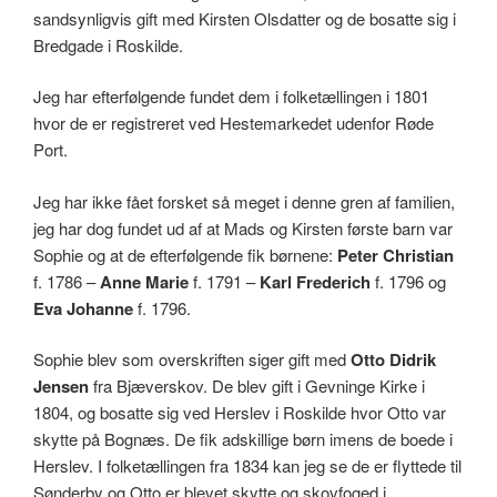
sandsynligvis gift med Kirsten Olsdatter og de bosatte sig i
Bredgade i Roskilde.
Jeg har efterfølgende fundet dem i folketællingen i 1801
hvor de er registreret ved Hestemarkedet udenfor Røde
Port.
Jeg har ikke fået forsket så meget i denne gren af familien,
jeg har dog fundet ud af at Mads og Kirsten første barn var
Sophie og at de efterfølgende fik børnene:
Peter Christian
f. 1786 –
Anne Marie
f. 1791 –
Karl Frederich
f. 1796 og
Eva Johanne
f. 1796.
Sophie blev som overskriften siger gift med
Otto Didrik
Jensen
fra Bjæverskov. De blev gift i Gevninge Kirke i
1804, og bosatte sig ved Herslev i Roskilde hvor Otto var
skytte på Bognæs. De fik adskillige børn imens de boede i
Herslev. I folketællingen fra 1834 kan jeg se de er flyttede til
Sønderby og Otto er blevet skytte og skovfoged i