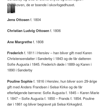
Østskoven, de er boende i skovfogedhuset.
B
S
Ø
o
e
s
Jens Ottosen
f. 1804
g
l
t
n
s
s
Christian Ludvig Ottosen
f. 1806
æ
ø
k
s
K
o
v
i
v
Ane Margrethe
f. 1808
e
r
e
d
k
n
Frederich
f. 1811 i Herslev – han bliver gift med Karen
H
e
v
Christensendatter i Sønderby i 1843 og de får datteren
e
e
r
d
Sofie Augusta i 1845. Frederich døde i 1889 og Karen i
s
S
1890 i Sønderby
l
ø
e
n
Pouline Sophie
f. 1816 i Herslev, hun bliver som 29-årige
v
d
e
gift med Anders Frandsen i Selsø Kirke og de får
r
efterfølgende børnene: Sofie Augusta f. 1845 – Karen Marie
b
f. 1847 – Sofie Augusta f. 1850 – Frands f. 1854. Pouline
y
dør i 1861 og bliver begravet på Selsø Kirkegård.