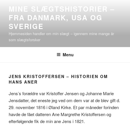
Videre
MINE SLÆGTSHISTORIER –
til
FRA DANMARK, USA OG
indhold
SVERIGE
Hjemmesiden handler om min slægt – igennem mine mange år
som slægtsforsker
Menu
JENS KRISTOFFERSEN – HISTORIEN OM
HANS ANER
Jens’s forældre var Kristoffer Jensen og Johanne Marie
Jensdatter, det eneste jeg ved om dem var at de blev gift d.
29. november 1816 i Øland Kirke. Et par måneder forinden
havde de fået datteren Ane Margrethe Kristoffersen og
efterfølgende fik de min ane Jens i 1821.