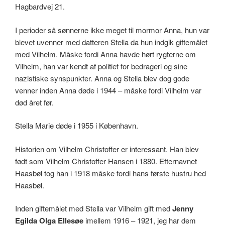
Hagbardvej 21.
I perioder så sønnerne ikke meget til mormor Anna, hun var
blevet uvenner med datteren Stella da hun indgik giftemålet
med Vilhelm. Måske fordi Anna havde hørt rygterne om
Vilhelm, han var kendt af politiet for bedrageri og sine
nazistiske synspunkter. Anna og Stella blev dog gode
venner inden Anna døde i 1944 – måske fordi Vilhelm var
død året før.
Stella Marie døde i 1955 i København.
Historien om Vilhelm Christoffer er interessant. Han blev
født som Vilhelm Christoffer Hansen i 1880. Efternavnet
Haasbøl tog han i 1918 måske fordi hans første hustru hed
Haasbøl.
Inden giftemålet med Stella var Vilhelm gift med
Jenny
Egilda Olga Ellesøe
imellem 1916 – 1921, jeg har dem