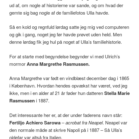
ud af, om nogle af historierne var sande, og om hvad der
gemte sig bag nogle af de familiefotos Ulla havde.
Så en kold og regnfuld lørdag satte jeg mig ved computeren
og gik i gang, noget jeg før havde prøvet uden held. Men
denne lørdag fik jeg hul på noget af Ulla’s familiehistorie.
For at starte med begyndelse begynder vi med Ulrich’s
mormor
Anna Margrethe Rasmussen.
Anna Margrethe var født en vindblæst december dag i 1865
i København. Hvordan hendes opvækst har været, ved jeg
ikke, men i en alder af 21 år føder hun datteren
Stella Marie
Rasmussen
i 1887.
Det interessante her er, at der under faderens navn står:
Fertiljo Achiero Sarowa
–
acrobat fra Neapel
. Neapel var
den normale måde at skrive Napoli på i 1887 – Så Ulla’s
oldefar var altså fra Italien.