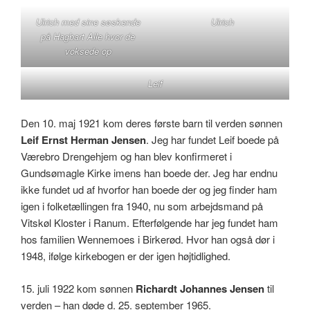
Ulrich med sine søskende
Ulrich
på Hagbart Alle hvor de
voksede op
Leif
Den 10. maj 1921 kom deres første barn til verden sønnen
Leif Ernst Herman Jensen
. Jeg har fundet Leif boede på
Værebro Drengehjem og han blev konfirmeret i
Gundsømagle Kirke imens han boede der. Jeg har endnu
ikke fundet ud af hvorfor han boede der og jeg finder ham
igen i folketællingen fra 1940, nu som arbejdsmand på
Vitskøl Kloster i Ranum. Efterfølgende har jeg fundet ham
hos familien Wennemoes i Birkerød. Hvor han også dør i
1948, ifølge kirkebogen er der igen højtidlighed.
15. juli 1922 kom sønnen
Richardt Johannes Jensen
til
verden – han døde d. 25. september 1965.