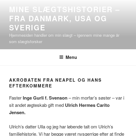
Videre
MINE SLÆGTSHISTORIER –
til
FRA DANMARK, USA OG
indhold
SVERIGE
Hjemmesiden handler om min slægt – igennem mine mange år
som slægtsforsker
Menu
AKROBATEN FRA NEAPEL OG HANS
EFTERKOMMERE
Faster
Inge Gurli f. Svenson
– min morfar’s søster – var i
sit andet ægteskab gift med
Ulrich Hermes Carito
Jensen.
Ulrich’s datter Ulla og jeg har løbende talt om Ulrich’s
familiehistorie. Vi har begge været nysgerrige efter at finde