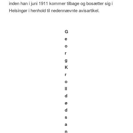
inden han i juni 1911 kommer tilbage og bosætter sig i
Helsingør i henhold til nedennævnte avisartikel.
G
e
o
r
g
K
r
o
ll
d
ø
d
s
a
n