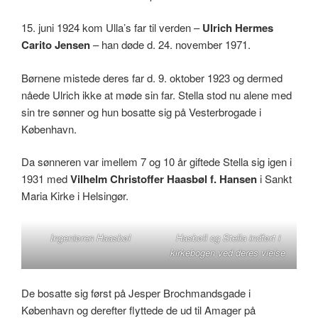
15. juni 1924 kom Ulla’s far til verden –
Ulrich Hermes
Carito Jensen
– han døde d. 24. november 1971.
Børnene mistede deres far d. 9. oktober 1923 og dermed
nåede Ulrich ikke at møde sin far. Stella stod nu alene med
sin tre sønner og hun bosatte sig på Vesterbrogade i
København.
Da sønneren var imellem 7 og 10 år giftede Stella sig igen i
1931 med
Vilhelm Christoffer Haasbøl f. Hansen
i Sankt
Maria Kirke i Helsingør.
Ingeniøren Haasbøl
Hasbøll og Stella indført i
kirkebogen ved deres vielse
De bosatte sig først på Jesper Brochmandsgade i
København og derefter flyttede de ud til Amager på