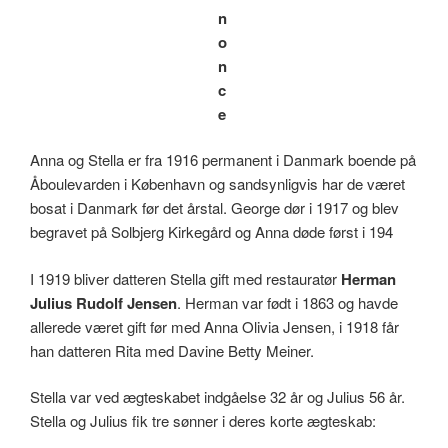
n
o
n
c
e
Anna og Stella er fra 1916 permanent i Danmark boende på
Åboulevarden i København og sandsynligvis har de været
bosat i Danmark før det årstal. George dør i 1917 og blev
begravet på Solbjerg Kirkegård og Anna døde først i 194
I 1919 bliver datteren Stella gift med restauratør
Herman
Julius Rudolf Jensen
. Herman var født i 1863 og havde
allerede været gift før med Anna Olivia Jensen, i 1918 får
han datteren Rita med Davine Betty Meiner.
Stella var ved ægteskabet indgåelse 32 år og Julius 56 år.
Stella og Julius fik tre sønner i deres korte ægteskab: