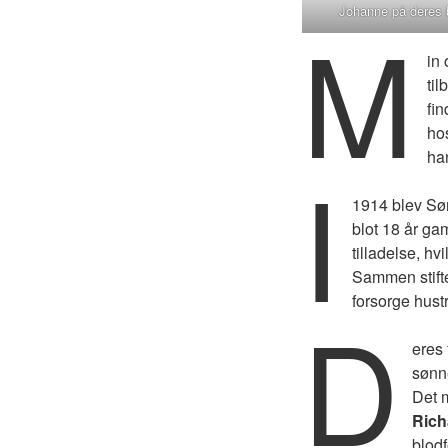
Johanne på deres 
M
in
ti
fi
ho
han
I
1914 blev Sø
blot 18 år g
tilladelse, h
Sammen stifte
forsorge hust
D
eres 
søn
Det m
Rich
blodf