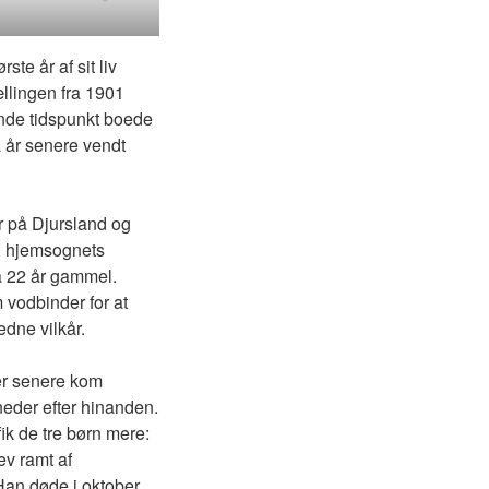
ste år af sit liv
ællingen fra 1901
ende tidspunkt boede
å år senere vendt
r på Djursland og
d hjemsognets
da 22 år gammel.
 vodbinder for at
dne vilkår.
er senere kom
neder efter hinanden.
ik de tre børn mere:
ev ramt af
 Han døde i oktober