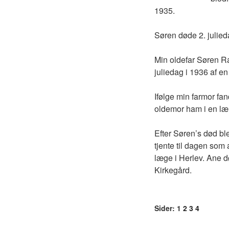
1935.
Søren døde 2. julied
Min oldefar Søren 
juliedag i 1936 af en
Ifølge min farmor fan
oldemor ham i en læn
Efter Søren’s død 
tjente til dagen som 
læge i Herlev. Ane 
Kirkegård.
Sider:
1
2
3
4