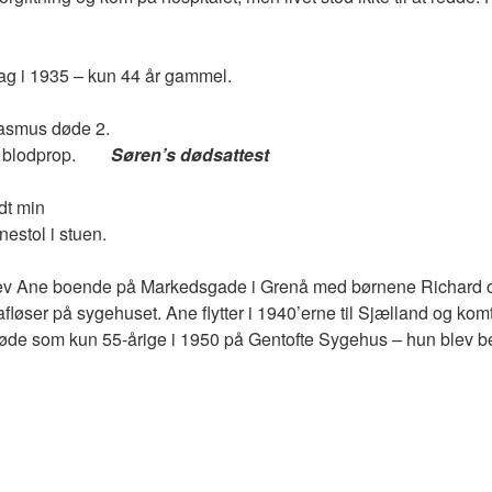
ag i 1935 – kun 44 år gammel.
Rasmus døde 2.
 blodprop.
Søren’s dødsattest
dt min
estol i stuen.
blev Ane boende på Markedsgade i Grenå med børnene Richard
afløser på sygehuset. Ane flytter i 1940’erne til Sjælland og komt
døde som kun 55-årige i 1950 på Gentofte Sygehus – hun blev 