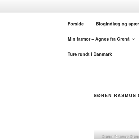
Videre
til
MINE SLÆG
indhold
Forside
Blogindlæg og spæ
USA OG SV
Min farmor – Agnes fra Grenå
Hjemmesiden handler om min sl
Ture rundt i Danmark
SØREN RASMUS 
Søren Rasmus Søre