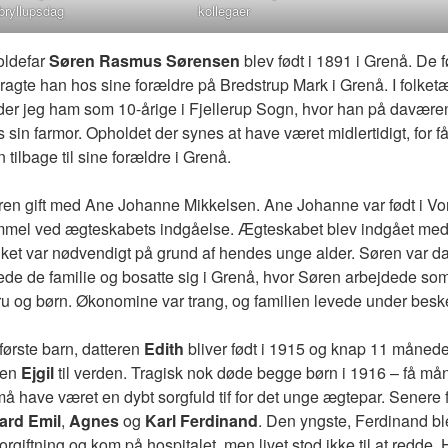
bryllupsdag
kollegaer
 oldefar
Søren Rasmus Sørensen
blev født i 1891 i Grenå. De før
lbragte han hos sine forældre på Bredstrup Mark i Grenå. I folket
nder jeg ham som 10-årige i Fjellerup Sogn, hvor han på davær
s sin farmor. Opholdet der synes at have været midlertidigt, for f
 tilbage til sine forældre i Grenå.
ren gift med Ane Johanne Mikkelsen. Ane Johanne var født i Vo
ammel ved ægteskabets indgåelse. Ægteskabet blev indgået me
vilket var nødvendigt på grund af hendes unge alder. Søren var 
de de familie og bosatte sig i Grenå, hvor Søren arbejdede som
ru og børn. Økonomine var trang, og familien levede under beske
første barn, datteren
Edith
bliver født i 1915 og knap 11 måned
nen
Ejgil
til verden. Tragisk nok døde begge børn i 1916 – få må
å have været en dybt sorgfuld tif for det unge ægtepar. Senere f
ard Emil
,
Agnes
og
Karl Ferdinand
. Den yngste, Ferdinand bl
orgiftning og kom på hospitalet, men livet stod ikke til at redde.