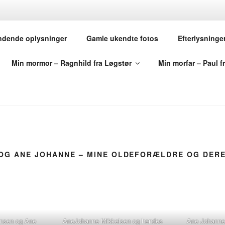
TSHISTORIER – FRA 
ndende oplysninger
Gamle ukendte fotos
Efterlysninge
ERIGE
Min mormor – Ragnhild fra Løgstør
Min morfar – Paul f
ægt – igennem mine mange år som slægtsforsker
OG ANE JOHANNE – MINE OLDEFORÆLDRE OG DER
nsen og Ane
AneJohanne Mikkelsen og hendes
Ane Johanne