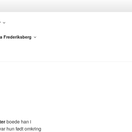
DANMARK,
r
ra Frederiksberg
ter
boede han i
ar hun født omkring