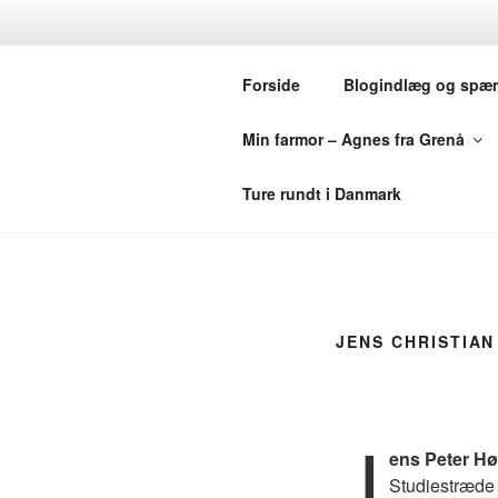
Videre
til
MINE SLÆG
indhold
Forside
Blogindlæg og spæ
USA OG SV
Min farmor – Agnes fra Grenå
Hjemmesiden handler om min sl
Ture rundt i Danmark
JENS CHRISTIAN
J
ens Peter H
Studiestræde 