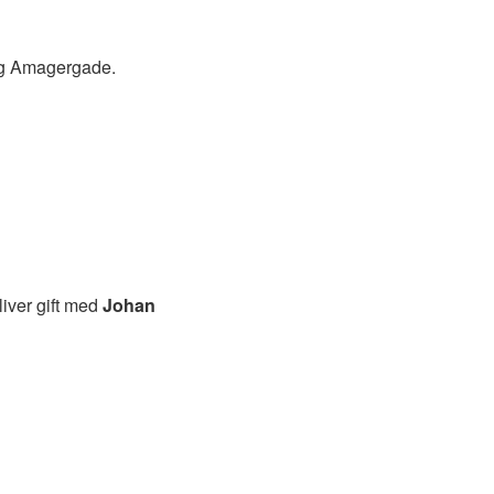
og Amagergade.
liver gift med
Johan