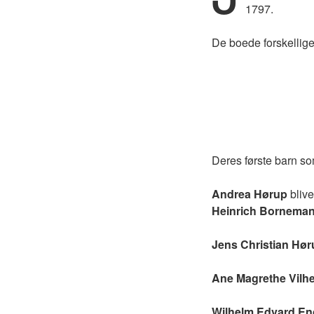
1797.
De boede forskellig
Deres første barn s
Andrea Hørup
blive
Heinrich Bornema
Jens Christian Hør
Ane Magrethe Vilh
Wilhelm Edvard E