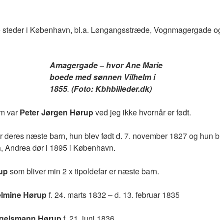
e steder i København, bl.a. Løngangsstræde, Vognmagergade 
Amagergade – hvor Ane Marie
boede med sønnen Vilhelm i
1855
.
(Foto: Kbhbilleder.dk)
om var
Peter Jørgen Hørup
ved jeg ikke hvornår er født.
r deres næste barn, hun blev født d. 7. november 1827 og hun b
n
, Andrea dør i 1895 i København.
up
som bliver min 2 x tipoldefar er næste barn.
elmine Hørup
f. 24. marts 1832 – d. 13. februar 1835
ngelsmann Hørup
f. 21. juni 1836