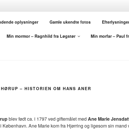
TSHISTORIER – FRA 
ndende oplysninger
Gamle ukendte fotos
Efterlysninge
ERIGE
Min mormor – Ragnhild fra Løgstør
Min morfar – Paul f
ægt – igennem mine mange år som slægtsforsker
 HØRUP – HISTORIEN OM HANS ANER
ørup
blev født ca. i 1797 ved giftemålet med
Ane Marie Jensdat
i København. Ane Marie kom fra Hjørring og ligesom sin mand v