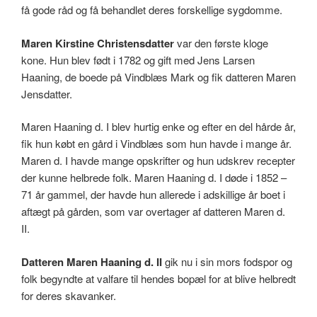
få gode råd og få behandlet deres forskellige sygdomme.
Maren Kirstine Christensdatter
var den første kloge
kone. Hun blev født i 1782 og gift med Jens Larsen
Haaning, de boede på Vindblæs Mark og fik datteren Maren
Jensdatter.
Maren Haaning d. I blev hurtig enke og efter en del hårde år,
fik hun købt en gård i Vindblæs som hun havde i mange år.
Maren d. I havde mange opskrifter og hun udskrev recepter
der kunne helbrede folk. Maren Haaning d. I døde i 1852 –
71 år gammel, der havde hun allerede i adskillige år boet i
aftægt på gården, som var overtager af datteren Maren d.
II.
Datteren Maren Haaning d. II
gik nu i sin mors fodspor og
folk begyndte at valfare til hendes bopæl for at blive helbredt
for deres skavanker.