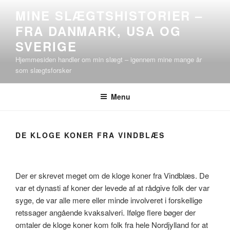
Videre
MINE SLÆGTSHISTORIER –
til
FRA DANMARK, USA OG
indhold
SVERIGE
Hjemmesiden handler om min slægt – igennem mine mange år
som slægtsforsker
Menu
DE KLOGE KONER FRA VINDBLÆS
Der er skrevet meget om de kloge koner fra Vindblæs. De
var et dynasti af koner der levede af at rådgive folk der var
syge, de var alle mere eller minde involveret i forskellige
retssager angående kvaksalveri. Ifølge flere bøger der
omtaler de kloge koner kom folk fra hele Nordjylland for at