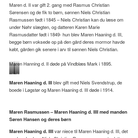
Maren d. II var gift 2. gang med Rasmus Christian
Sørensen og de fik to børn, sønnen Niels Christian
Rasmussen født i 1845 – Niels Christian kan du læse om
under Nøhr slægten, og datteren Karen Marie
Rasmusdatter født i 1849- hun blev Maren Haaning d. III,
begge børn voksede op på den gård deres mormor havde
købt, gården gik senere i arv til sønnen Niels Christian.
Maren Hanning d. II døde på Vindblæs Mark i 1895.
K
N
a
i
Maren Haaning d. III
blev gift med Niels Svendstrup, de
r
e
boede i Løgstør og Maren Haaning d. III døde i 1914.
e
l
n
s
M
S
a
v
Maren Rasmussen – Maren Haaning d. IIII med manden
r
e
Søren Hansen og deres børn
i
n
e
d
Maren Haaning d. IIII
var niece til Maren Haaning d. III, det
R
s