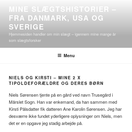
Videre
MINE SLÆGTSHISTORIER –
til
FRA DANMARK, USA OG
indhold
SVERIGE
Hjemmesiden handler om min slægt – igennem mine mange år
som slægtsforsker
Menu
NIELS OG KIRSTI – MINE 2 X
TIPOLDEFORÆLDRE OG DERES BØRN
Niels Sørensen tjente på en gård ved navn Trusegård i
Mårslet Sogn. Han var enkemand, da han sammen med
Kirsti Pålsdatter fik datteren Ane Karolin Sørensen. Jeg har
desværre ikke fundet yderligere oplysninger om Niels, men
det er en opgave jeg stadig arbejde på.