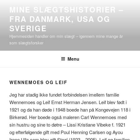
Videre
MINE SLÆGTSHISTORIER –
til
FRA DANMARK, USA OG
indhold
SVERIGE
Hjemmesiden handler om min slægt – igennem mine mange år
som slægtsforsker
Menu
WENNEMOES OG LEIF
Jeg har stadig ikke fundet forbindelsen imellem familie
Wennemoes og Leif Ernst Herman Jensen. Leif blev født i
1921 og da han døde i 1948 boede han på Kongevejen 118 i
Birkerød. Her boede også maleren Carl Wennemoes med
sin hustru og sine to døtre – Lissi Kristiane Vibeke f. 1921
og efterfølgende gift med Poul Henning Carlsen og Ayou
Irene Ulla som blev gift Staal (1923 – 2005). Leif og familien