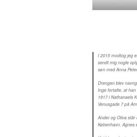
I 2015 modtog jeg e
sendt mig nogle oply
søn med Anna Peters
Drengen blev navngi
Inge fortalte, at ha
1917 i Nathanaels K
Venusgade 7 på Ama
Ander og Oliva står
København. Agnes er