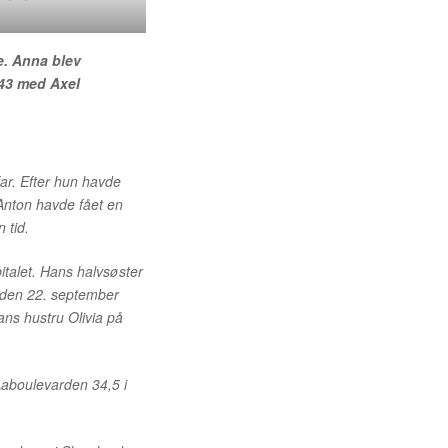
re. Anna blev
943 med Axel
ar. Efter hun havde
 Anton havde fået en
 tid.
talet. Hans halvsøster
bt den 22. september
ns hustru Olivia på
aboulevarden 34,5 i