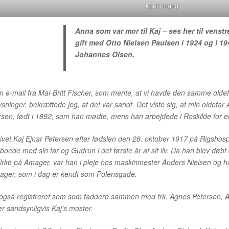
konfirmand
Anna som var mor til Kaj – ses her til venst
gift med Otto Nielsen Paulsen i 1924 og i 1
Johannes Olsen.
n e-mail fra Mai-Britt Fischer, som mente, at vi havde den samme oldef
sninger, bekræftede jeg, at det var sandt. Det viste sig, at min oldefar
en, født i 1892, som han mødte, mens han arbejdede i Roskilde for en
vet Kaj Ejnar Petersen efter fødslen den 28. oktober 1917 på Rigshospi
n boede med sin far og Gudrun i det første år af sit liv. Da han blev dø
irke på Amager, var han i pleje hos maskinmester Anders Nielsen og ha
ger, som i dag er kendt som Polensgade.
 også registreret som som faddere sammen med frk. Agnes Petersen, A
 sandsynligvis Kaj’s moster.