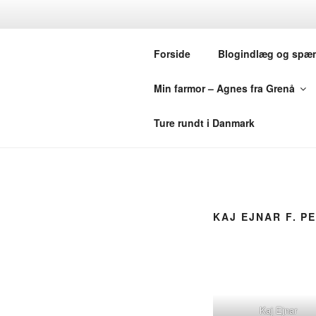
Videre
til
MINE SLÆG
indhold
Forside
Blogindlæg og spæ
USA OG SV
Min farmor – Agnes fra Grenå
Hjemmesiden handler om min sl
Ture rundt i Danmark
KAJ EJNAR F. P
Kaj Ejnar