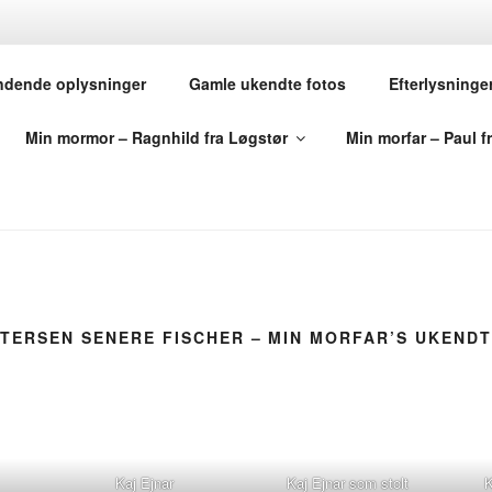
TSHISTORIER – FRA 
ndende oplysninger
Gamle ukendte fotos
Efterlysninge
ERIGE
Min mormor – Ragnhild fra Løgstør
Min morfar – Paul f
ægt – igennem mine mange år som slægtsforsker
ETERSEN SENERE FISCHER – MIN MORFAR’S UKEND
Kaj Ejnar
Kaj Ejnar som stolt
K