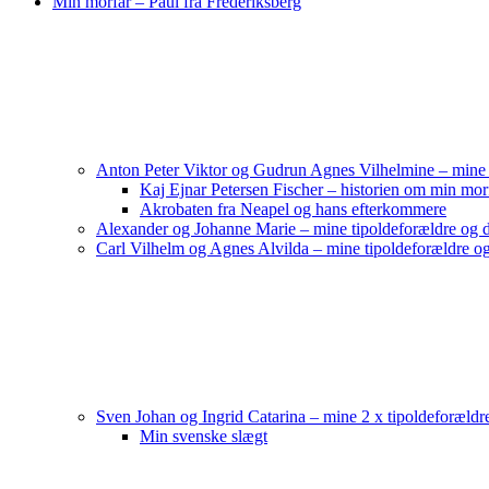
Min morfar – Paul fra Frederiksberg
Anton Peter Viktor og Gudrun Agnes Vilhelmine – mine 
Kaj Ejnar Petersen Fischer – historien om min mor
Akrobaten fra Neapel og hans efterkommere
Alexander og Johanne Marie – mine tipoldeforældre og d
Carl Vilhelm og Agnes Alvilda – mine tipoldeforældre og
Sven Johan og Ingrid Catarina – mine 2 x tipoldeforældr
Min svenske slægt