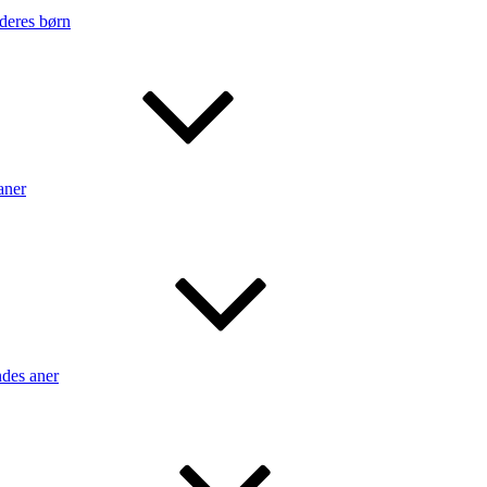
 deres børn
aner
ndes aner