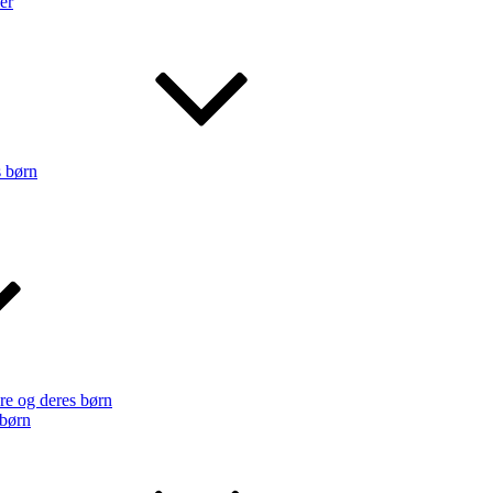
er
s børn
re og deres børn
 børn