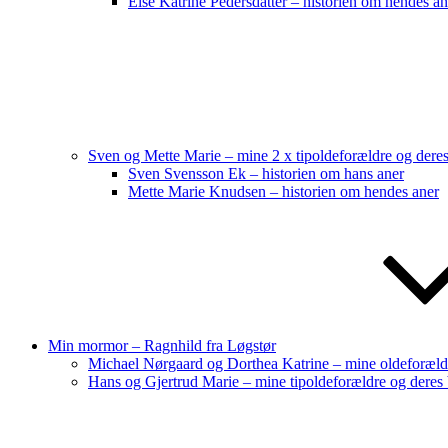
Else Katrine Pedersdatter – historien om hendes an
Sven og Mette Marie – mine 2 x tipoldeforældre og dere
Sven Svensson Ek – historien om hans aner
Mette Marie Knudsen – historien om hendes aner
Min mormor – Ragnhild fra Løgstør
Michael Nørgaard og Dorthea Katrine – mine oldeforæld
Hans og Gjertrud Marie – mine tipoldeforældre og deres