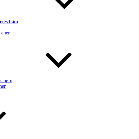
deres børn
 aner
es børn
ner