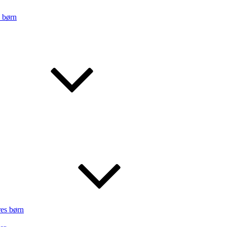
s børn
res børn