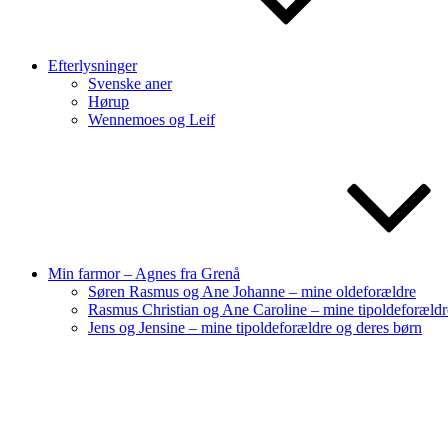
Efterlysninger
Svenske aner
Hørup
Wennemoes og Leif
Min farmor – Agnes fra Grenå
Søren Rasmus og Ane Johanne – mine oldeforældre
Rasmus Christian og Ane Caroline – mine tipoldeforældr
Jens og Jensine – mine tipoldeforældre og deres børn