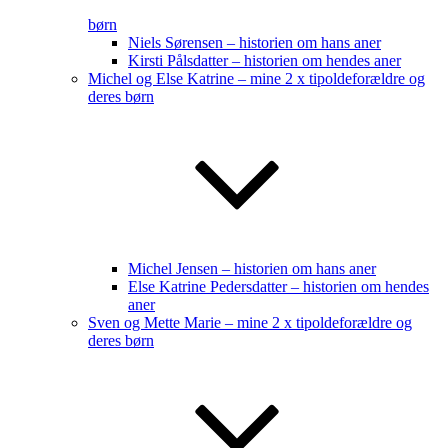
børn
Niels Sørensen – historien om hans aner
Kirsti Pålsdatter – historien om hendes aner
Michel og Else Katrine – mine 2 x tipoldeforældre og
deres børn
Michel Jensen – historien om hans aner
Else Katrine Pedersdatter – historien om hendes
aner
Sven og Mette Marie – mine 2 x tipoldeforældre og
deres børn