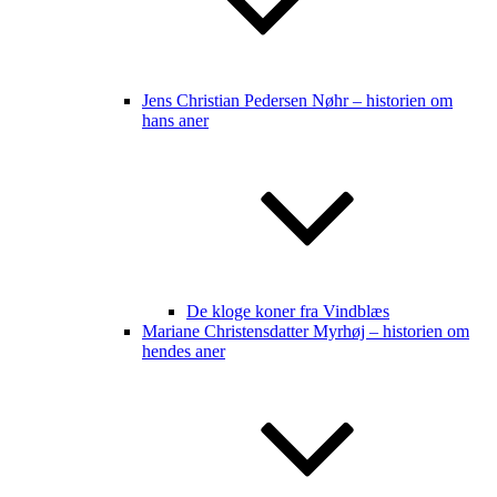
Jens Christian Pedersen Nøhr – historien om
hans aner
De kloge koner fra Vindblæs
Mariane Christensdatter Myrhøj – historien om
hendes aner