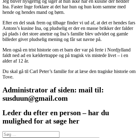
Jeg bliver nysgerrig og siger at hun ikke har en kusine der hedder
Ina. Faster Inge forklare at det har hun og hun kom samme med
hende og hendes mand og børn.
Efter en del snak frem og tilbage finder vi ud af, at det er hendes fars
Antons’s kusine Ina, og pludselig er der en masse brikker der falder
på plads i det store anetræ og Ina’s familie blev udvidet og gamle
billeder giver pludselig mening og får sat navne på.
Men også en trist historie om et barn der var på ferie i Nordjylland
faldt ned ad en kældertrappe og på tragisk vis mistede livet – i en
alder af 12 år.
Du skal gå til Carl Peter’s familie for at læse den tragiske historie om
Tove.
Administrator af siden: mail til:
susduun@gmail.com
Leder du efter en person – har du
mulighed for at søge her
Søg