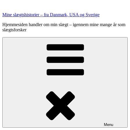
Videre
til
Mine slægtshistorier – fra Danmark, USA og Sverige
indhold
Hjemmesiden handler om min slægt – igennem mine mange år som
slægtsforsker
Menu