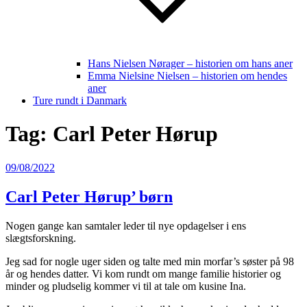
Hans Nielsen Nørager – historien om hans aner
Emma Nielsine Nielsen – historien om hendes
aner
Ture rundt i Danmark
Tag:
Carl Peter Hørup
Udgivet
09/08/2022
den
Carl Peter Hørup’ børn
Nogen gange kan samtaler leder til nye opdagelser i ens
slægtsforskning.
Jeg sad for nogle uger siden og talte med min morfar’s søster på 98
år og hendes datter. Vi kom rundt om mange familie historier og
minder og pludselig kommer vi til at tale om kusine Ina.